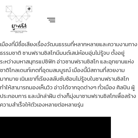
เมืองที่มีชื่อเสียงเรื่องวัฒนธรรมที่หลากหลายและความงามทาง
ธรรมชาติ ซานฟรานซิสโกมีมนต์เสน่ห์อบอุ่นไม่รู้จบ ตั้งอยู่
ระหว่างมหาสมุทรแปซิฟิก อ่าวซานฟรานซิสโก และอุทยานแห่ง
ชาติโกลเดนท์เกตที่อุดมสมบูรณ์ เมืองนี้มีสถานที่สวยงาม
มากมาย เนินเขาที่เรียงสลับซับซ้อนไม่รู้จบในซานฟรานซิสโก
ทำให้สามารถมองเห็นวิว อ่าวได้จากจุดต่างๆ ทั่วเมือง ศิลปิน ผู้
ประกอบการ และนักล่าฝัน ต่างก็มุ่งมาซานฟรานซิสโกเพื่อสร้าง
ความสำเร็จให้ตัวเองหลายต่อหลายรุ่น