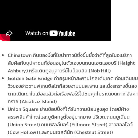
Chinatown กินของนึ่งที่ไชน่าทาวน์ซึ่งขึ้นชื่อว่าดีที่สุดในอเมริกา
สัมผัสกับบุปผาชนที่ซ่อนอยู่ในตัวเองบนถนนเฮตแอชบรี่ (Haight
Ashbury) หรือเดินดูอนุสาวรีย์ในน็อบฮิล (Nob Hill)
Golden Gate Bridge ถ่ายรูปหน้าสะพานโกลเด้นเกต ก่อนเดินชม
วิวของอ่าวซานฟรานซิสโกที่สวยงามบนสะพาน และนั่งรถรางขึ้นลง
ตามเนินเขาในเมืองแล้วต่อเรือเฟอร์รี่ไปชมคุกโบราณบนเกาะ อัลคา
ทราซ (Alcatraz Island)
Union Square ย่านช้อปปิ้งที่ได้รับความนิยมสูงสุด โดยมีห้าง
สรรพสินค้าใหญ่และบูติคหรูตั้งอยู่มากมาย บริเวณถนนยูเนี่ยน
(Union Street) ถนนฟิลล์มอร์ (Fillmore Street) คาวฮอลโลว์
(Cow Hollow) และถนนเชสต์นัท (Chestnut Street)