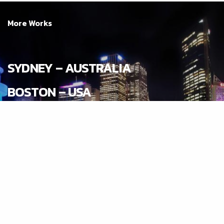
More Works
SYDNEY – AUSTRALIA
BOSTON – USA
LOS ANGELES – USA
VANCOUVER – CANADA
AUCKLAND – NEW ZEALAND
MELBOURNE – AUSTRALIA
TORNTO – CANADA
LONDON – UK