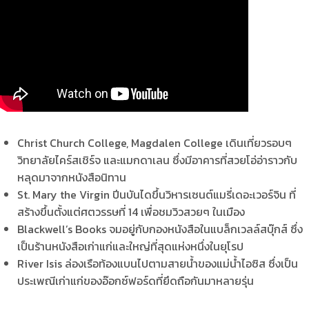
Christ Church College, Magdalen College เดินเที่ยวรอบๆ
วิทยาลัยไคร์สเชิร์จ และแมกดาเลน ซึ่งมีอาคารที่สวยโอ่อ่าราวกับ
หลุดมาจากหนังสือนิทาน
St. Mary the Virgin ปีนบันไดขึ้นวิหารเซนต์แมรี่เดอะเวอร์จิน ที่
สร้างขึ้นตั้งแต่ศตวรรษที่ 14 เพื่อชมวิวสวยๆ ในเมือง
Blackwell’s Books จมอยู่กับกองหนังสือในแบล็กเวลล์สบุ๊กส์ ซึ่ง
เป็นร้านหนังสือเก่าแก่และใหญ่ที่สุดแห่งหนึ่งในยุโรป
River Isis ล่องเรือท้องแบนไปตามสายน้ำของแม่น้ำไอซิส ซึ่งเป็น
ประเพณีเก่าแก่ของอ๊อกซ์ฟอร์ดที่ยึดถือกันมาหลายรุ่น