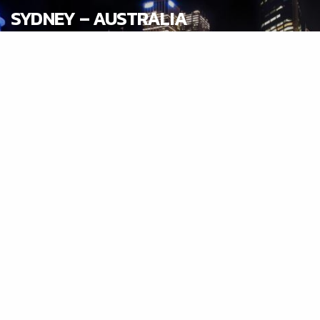
SYDNEY – AUSTRALIA
BOSTON – USA
LOS ANGELES – USA
VANCOUVER – CANADA
AUCKLAND – NEW ZEALAND
MELBOURNE – AUSTRALIA
TORNTO – CANADA
LONDON – UK
BRIGHTON – UK
LOS ANGELES – USA