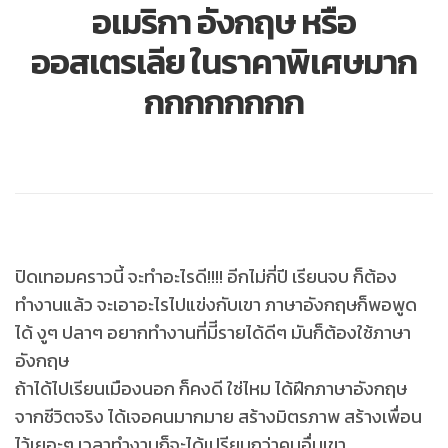
อเมริกา อังกฤษ หรือ
ออสเตรเลีย ในราคาพิเศษมาก
กกกกกกกก
ปิดเทอมคราวนี้ จะทำอะไรดี!!!! อีกไม่กี่ปี เรียนจบ ก็ต้อง
ทำงานแล้ว จะเอาอะไรไปแข่งกับเขา ภาษาอังกฤษก็พอพูด
ได้ งูๆ ปลาๆ อยากทำงานที่มีีรายได้ดีๆ มันก็ต้องใช้ภาษา
อังกฤษ
ถ้าได้ไปเรียนเมืองนอก ก็คงดี ใช่ไหม ได้ฝึกภาษาอังกฤษ
จากชีวิตจริง ได้เจอคนมากมาย สร้างมิตรภาพ สร้างเพื่อน
ไว้เยอะๆ เวลาทำงานก็จะได้เปรียบกว่าคนอื่นเขา