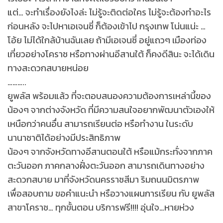
แต่… จะทำเรื่องยังไงล่ะ ไม่รู้จะติดต่อใคร ไม่รู้จะต้องทำอะไร
ก่อนหลัง จะไปหาเอเจนซี่ ก็ต้องเข้าไป กรุงเทพ โน่นแน่ะ …
โอ้ย ไม่ได้ใกล้บ้านฉันเลย ถ้ามีเอเจนซี่ อยู่แถวๆ เมืองท่อง
เที่ยวอย่างโคราช หรือทางผ่านอีสานใต้ ก็คงดีสินะ จะได้เดิน
ทางสะดวกสบายหน่อย
………..
ยูพลัส พร้อมแล้ว ที่จะตอบสนองความต้องการเหล่านี้ของ
น้องๆ จากต่างจังหวัด ที่มีความสนใจอยากพัฒนาตัวเองให้
เหนือกว่าคนอื่น สามารถเรียนต่อ หรือทำงาน ในระดับ
นานาชาติได้อย่างมีประสิทธิภาพ
น้องๆ จากจังหวัดทางอีสานตอนใต้ หรือแม้กระทั่งจากภาค
ตะวันออก ภาคกลางฝั่งตะวันออก สามารถเดินทางอย่าง
สะดวกสบาย มาที่จังหวัดนครราชสีมา ริมถนนมิตรภาพ
เพื่อสอบถาม ขอคำแนะนำ หรือวางแผนการเรียน กับ ยูพลัส
สาขาโคราช… ทุกขั้นตอน บริการฟรี!!!! อุ่นใจ…หายห่วง