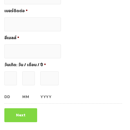
เบอร์ติดต่อ
*
อีเมลล์
*
วันเกิด: วัน / เดือน / ปี
*
DD
MM
YYYY